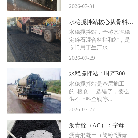
2026-07-31
水稳搅拌站核心从骨料到成品料的完整技术链条
水稳搅拌站，全称水泥稳
定碎石混合料拌和站，是
专门用于生产水...
2026-07-29
水稳搅拌站：时产300吨和800吨差的不只是产量
水稳搅拌站是基层施工
的“粮仓”。选错了，要么
供不上料全线停...
2026-07-27
沥青砼（AC）：字母后面的数字越大石头越粗
沥青混凝土（简称“沥青