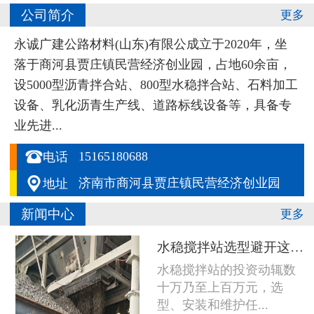
公司简介
更多
永诚广建公路材料(山东)有限公成立于2020年，坐
落于商河县贾庄镇民营经济创业园，占地60余亩，
设5000型沥青拌合站、800型水稳拌合站、石料加工
设备、乳化沥青生产线、道路标线设备等，具备专
业先进...

15165180688
电话

济南市商河县贾庄镇民营经济创业园
地址
新闻中心
更多
水稳搅拌站选型避开这五个坑，设备多用五年
水稳搅拌站的投资动辄数
十万乃至上百万元，选
型、安装和维护任...