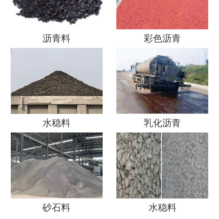
沥青料
彩色沥青
水稳料
乳化沥青
砂石料
水稳料