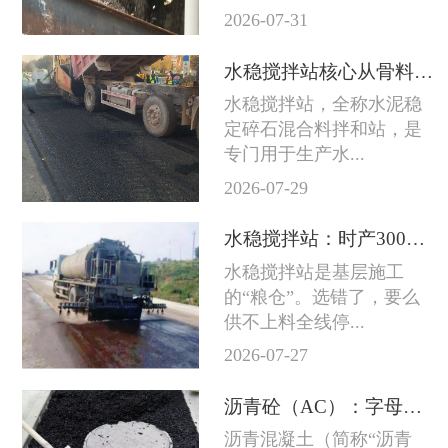
2026-07-31
水稳搅拌站核心从骨料到成品料的完整技术链条
水稳搅拌站，全称水泥稳
定碎石混合料拌和站，是
专门用于生产水...
2026-07-29
水稳搅拌站：时产300吨和800吨差的不只是产量
水稳搅拌站是基层施工
的“粮仓”。选错了，要么
供不上料全线停...
2026-07-27
沥青砼（AC）：字母后面的数字越大石头越粗
沥青混凝土（简称“沥青