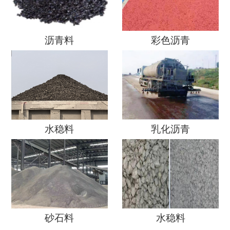
沥青料
彩色沥青
水稳料
乳化沥青
砂石料
水稳料