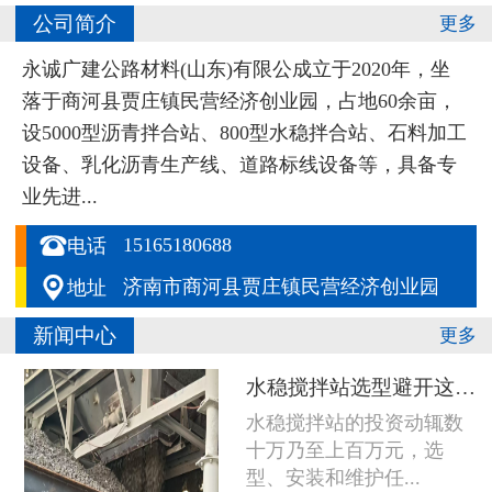
公司简介
更多
永诚广建公路材料(山东)有限公成立于2020年，坐
落于商河县贾庄镇民营经济创业园，占地60余亩，
设5000型沥青拌合站、800型水稳拌合站、石料加工
设备、乳化沥青生产线、道路标线设备等，具备专
业先进...

15165180688
电话

济南市商河县贾庄镇民营经济创业园
地址
新闻中心
更多
水稳搅拌站选型避开这五个坑，设备多用五年
水稳搅拌站的投资动辄数
十万乃至上百万元，选
型、安装和维护任...