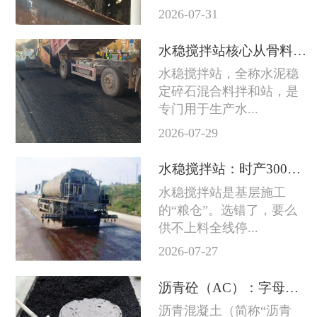
2026-07-31
水稳搅拌站核心从骨料到成品料的完整技术链条
水稳搅拌站，全称水泥稳
定碎石混合料拌和站，是
专门用于生产水...
2026-07-29
水稳搅拌站：时产300吨和800吨差的不只是产量
水稳搅拌站是基层施工
的“粮仓”。选错了，要么
供不上料全线停...
2026-07-27
沥青砼（AC）：字母后面的数字越大石头越粗
沥青混凝土（简称“沥青