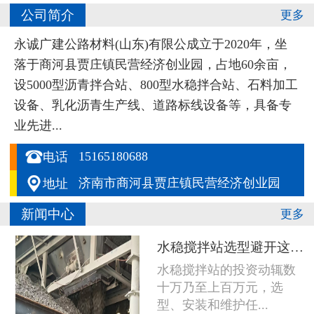
公司简介
更多
永诚广建公路材料(山东)有限公成立于2020年，坐
落于商河县贾庄镇民营经济创业园，占地60余亩，
设5000型沥青拌合站、800型水稳拌合站、石料加工
设备、乳化沥青生产线、道路标线设备等，具备专
业先进...

15165180688
电话

济南市商河县贾庄镇民营经济创业园
地址
新闻中心
更多
水稳搅拌站选型避开这五个坑，设备多用五年
水稳搅拌站的投资动辄数
十万乃至上百万元，选
型、安装和维护任...