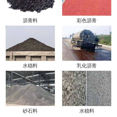
沥青料
彩色沥青
水稳料
乳化沥青
砂石料
水稳料