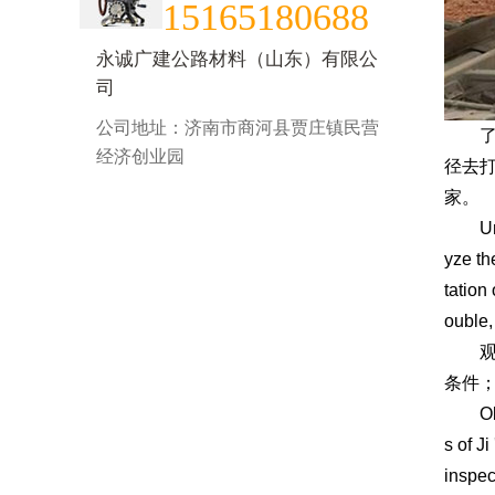
15165180688
永诚广建公路材料（山东）有限公
司
公司地址：济南市商河县贾庄镇民营
了解
经济创业园
径去
家。
Unders
yze th
tation
ouble,
观察
条件
Obser
s of J
inspec