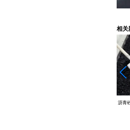
乳化沥青
相关
成品料的完
水稳搅拌站：时产300吨和800吨差的
沥青
不只是产量