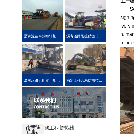
生产
Schedu
signin
ivery 
n, man
沥青混合料的摊铺施工技术要求
沥青道路裂缝贴缝带的性能介绍公路在车载重荷及公路自然
n, und
济南压路机租赁：压路机的分类
稳定土拌合站防雷技术措施介绍
施工租赁热线