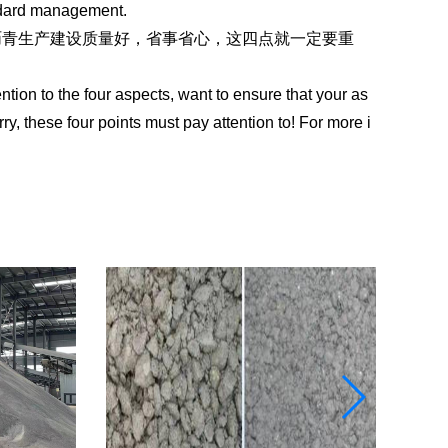
andard management.
青生产建设质量好，省事省心，这四点就一定要重
on to the four aspects, want to ensure that your as
ry, these four points must pay attention to! For more i