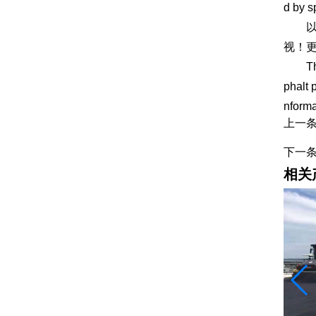
d by s
以上
视！
The ab
phalt 
nforma
上一
下一
相关