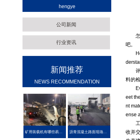
hengye
公司新闻
怎么
行业资讯
吧。
How to
dersta
新闻推荐
评估
料的
NEWS RECOMMENDATION
Evalua
eet th
nt mate
ense a
工期
收并
矿用装载机有哪些易损件？
沥青混凝土路面现场热再生施工工艺