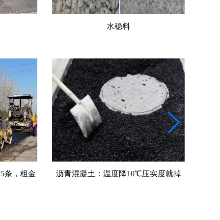
水稳料
5条，租金
沥青混凝土：温度降10℃压实度就掉
沥青
一档