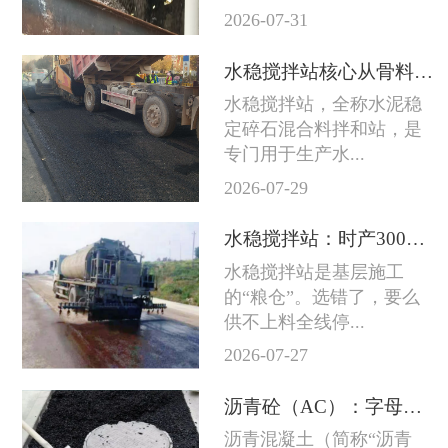
2026-07-31
水稳搅拌站核心从骨料到成品料的完整技术链条
水稳搅拌站，全称水泥稳
定碎石混合料拌和站，是
专门用于生产水...
2026-07-29
水稳搅拌站：时产300吨和800吨差的不只是产量
水稳搅拌站是基层施工
的“粮仓”。选错了，要么
供不上料全线停...
2026-07-27
沥青砼（AC）：字母后面的数字越大石头越粗
沥青混凝土（简称“沥青