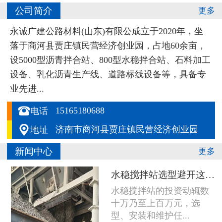
公司简介
更多
永诚广建公路材料(山东)有限公成立于2020年，坐
落于商河县贾庄镇民营经济创业园，占地60余亩，
设5000型沥青拌合站、800型水稳拌合站、石料加工
设备、乳化沥青生产线、道路标线设备等，具备专
业先进...

15165180688
电话

济南市商河县贾庄镇民营经济创业园
地址
新闻中心
更多
水稳搅拌站选型避开这五个坑，设备多用五年
水稳搅拌站的投资动辄数
十万乃至上百万元，选
型、安装和维护任...