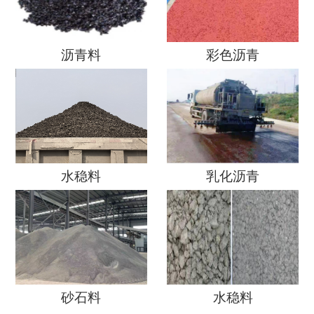
沥青料
彩色沥青
水稳料
乳化沥青
砂石料
水稳料