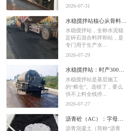
2026-07-31
水稳搅拌站核心从骨料到成品料的完整技术链条
水稳搅拌站，全称水泥稳
定碎石混合料拌和站，是
专门用于生产水...
2026-07-29
水稳搅拌站：时产300吨和800吨差的不只是产量
水稳搅拌站是基层施工
的“粮仓”。选错了，要么
供不上料全线停...
2026-07-27
沥青砼（AC）：字母后面的数字越大石头越粗
沥青混凝土（简称“沥青