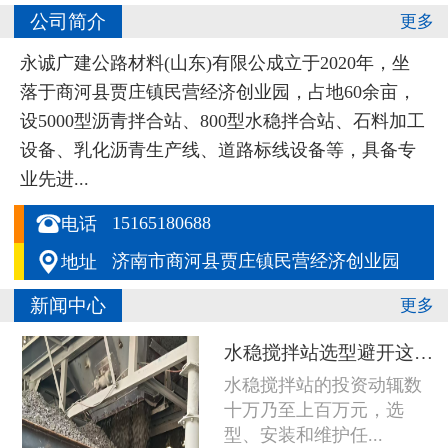
公司简介
更多
永诚广建公路材料(山东)有限公成立于2020年，坐
落于商河县贾庄镇民营经济创业园，占地60余亩，
设5000型沥青拌合站、800型水稳拌合站、石料加工
设备、乳化沥青生产线、道路标线设备等，具备专
业先进...

15165180688
电话

济南市商河县贾庄镇民营经济创业园
地址
新闻中心
更多
水稳搅拌站选型避开这五个坑，设备多用五年
水稳搅拌站的投资动辄数
十万乃至上百万元，选
型、安装和维护任...