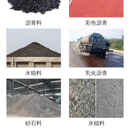
沥青料
彩色沥青
水稳料
乳化沥青
砂石料
水稳料