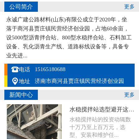
公司简介
更多
永诚广建公路材料(山东)有限公成立于2020年，坐
落于商河县贾庄镇民营经济创业园，占地60余亩，
设5000型沥青拌合站、800型水稳拌合站、石料加工
设备、乳化沥青生产线、道路标线设备等，具备专
业先进...

15165180688
电话

济南市商河县贾庄镇民营经济创业园
地址
新闻中心
更多
水稳搅拌站选型避开这五个坑，设备多用五年
水稳搅拌站的投资动辄数
十万乃至上百万元，选
型、安装和维护任...