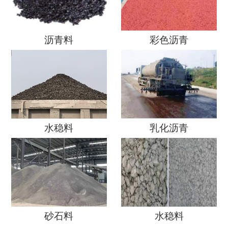
沥青料
彩色沥青
水稳料
乳化沥青
砂石料
水稳料