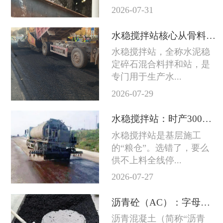
2026-07-31
水稳搅拌站核心从骨料到成品料的完整技术链条
水稳搅拌站，全称水泥稳
定碎石混合料拌和站，是
专门用于生产水...
2026-07-29
水稳搅拌站：时产300吨和800吨差的不只是产量
水稳搅拌站是基层施工
的“粮仓”。选错了，要么
供不上料全线停...
2026-07-27
沥青砼（AC）：字母后面的数字越大石头越粗
沥青混凝土（简称“沥青