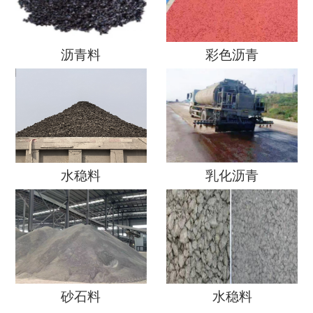
沥青料
彩色沥青
水稳料
乳化沥青
砂石料
水稳料