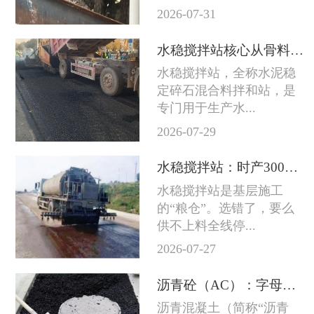
2026-07-31
水稳搅拌站核心从骨料到成品料的完整技术链条
水稳搅拌站，全称水泥稳
定碎石混合料拌和站，是
专门用于生产水...
2026-07-29
水稳搅拌站：时产300吨和800吨差的不只是产量
水稳搅拌站是基层施工
的“粮仓”。选错了，要么
供不上料全线停...
2026-07-27
沥青砼（AC）：字母后面的数字越大石头越粗
沥青混凝土（简称“沥青