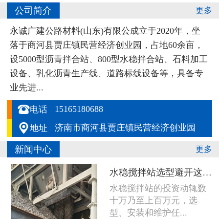
公司简介
更多
永诚广建公路材料(山东)有限公成立于2020年，坐
落于商河县贾庄镇民营经济创业园，占地60余亩，
设5000型沥青拌合站、800型水稳拌合站、石料加工
设备、乳化沥青生产线、道路标线设备等，具备专
业先进...

15165180688
电话

济南市商河县贾庄镇民营经济创业园
地址
新闻中心
更多
水稳搅拌站选型避开这五个坑，设备多用五年
水稳搅拌站的投资动辄数
十万乃至上百万元，选
型、安装和维护任...