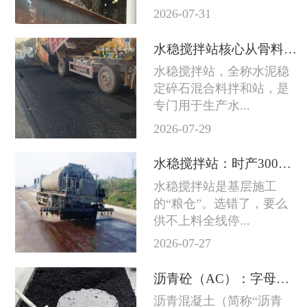
2026-07-31
水稳搅拌站核心从骨料到成品料的完整技术链条
水稳搅拌站，全称水泥稳
定碎石混合料拌和站，是
专门用于生产水...
2026-07-29
水稳搅拌站：时产300吨和800吨差的不只是产量
水稳搅拌站是基层施工
的“粮仓”。选错了，要么
供不上料全线停...
2026-07-27
沥青砼（AC）：字母后面的数字越大石头越粗
沥青混凝土（简称“沥青