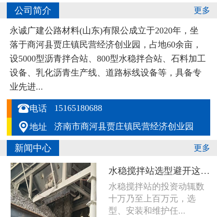
公司简介
更多
永诚广建公路材料(山东)有限公成立于2020年，坐
落于商河县贾庄镇民营经济创业园，占地60余亩，
设5000型沥青拌合站、800型水稳拌合站、石料加工
设备、乳化沥青生产线、道路标线设备等，具备专
业先进...

15165180688
电话

济南市商河县贾庄镇民营经济创业园
地址
新闻中心
更多
水稳搅拌站选型避开这五个坑，设备多用五年
水稳搅拌站的投资动辄数
十万乃至上百万元，选
型、安装和维护任...