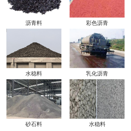
沥青料
彩色沥青
水稳料
乳化沥青
砂石料
水稳料