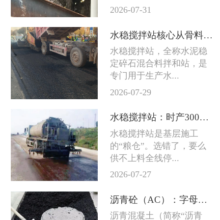
2026-07-31
水稳搅拌站核心从骨料到成品料的完整技术链条
水稳搅拌站，全称水泥稳
定碎石混合料拌和站，是
专门用于生产水...
2026-07-29
水稳搅拌站：时产300吨和800吨差的不只是产量
水稳搅拌站是基层施工
的“粮仓”。选错了，要么
供不上料全线停...
2026-07-27
沥青砼（AC）：字母后面的数字越大石头越粗
沥青混凝土（简称“沥青