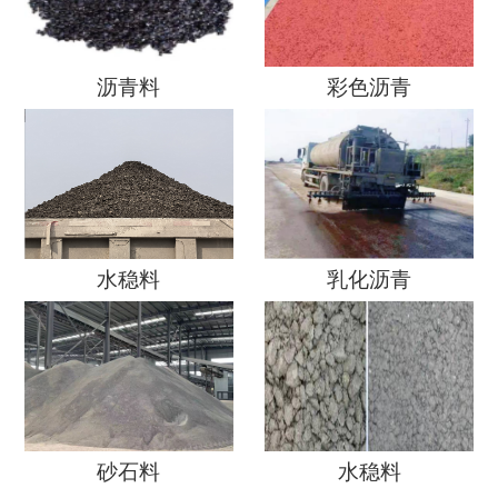
沥青料
彩色沥青
水稳料
乳化沥青
砂石料
水稳料