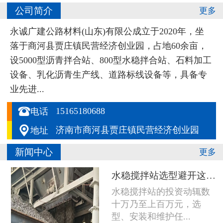
公司简介
更多
永诚广建公路材料(山东)有限公成立于2020年，坐
落于商河县贾庄镇民营经济创业园，占地60余亩，
设5000型沥青拌合站、800型水稳拌合站、石料加工
设备、乳化沥青生产线、道路标线设备等，具备专
业先进...

15165180688
电话

济南市商河县贾庄镇民营经济创业园
地址
新闻中心
更多
水稳搅拌站选型避开这五个坑，设备多用五年
水稳搅拌站的投资动辄数
十万乃至上百万元，选
型、安装和维护任...