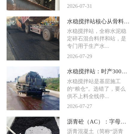
2026-07-31
水稳搅拌站核心从骨料到成品料的完整技术链条
水稳搅拌站，全称水泥稳
定碎石混合料拌和站，是
专门用于生产水...
2026-07-29
水稳搅拌站：时产300吨和800吨差的不只是产量
水稳搅拌站是基层施工
的“粮仓”。选错了，要么
供不上料全线停...
2026-07-27
沥青砼（AC）：字母后面的数字越大石头越粗
沥青混凝土（简称“沥青