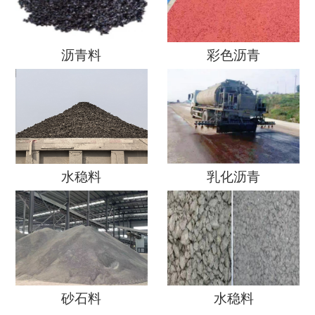
沥青料
彩色沥青
水稳料
乳化沥青
砂石料
水稳料