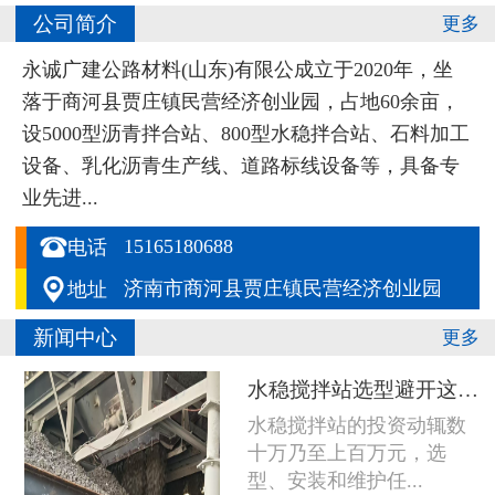
公司简介
更多
永诚广建公路材料(山东)有限公成立于2020年，坐
落于商河县贾庄镇民营经济创业园，占地60余亩，
设5000型沥青拌合站、800型水稳拌合站、石料加工
设备、乳化沥青生产线、道路标线设备等，具备专
业先进...

15165180688
电话

济南市商河县贾庄镇民营经济创业园
地址
新闻中心
更多
水稳搅拌站选型避开这五个坑，设备多用五年
水稳搅拌站的投资动辄数
十万乃至上百万元，选
型、安装和维护任...