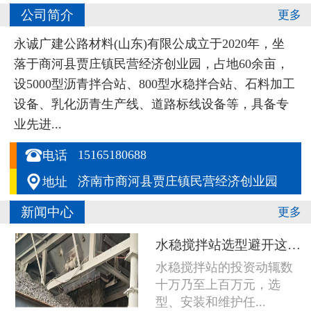
公司简介
更多
永诚广建公路材料(山东)有限公成立于2020年，坐
落于商河县贾庄镇民营经济创业园，占地60余亩，
设5000型沥青拌合站、800型水稳拌合站、石料加工
设备、乳化沥青生产线、道路标线设备等，具备专
业先进...

15165180688
电话

济南市商河县贾庄镇民营经济创业园
地址
新闻中心
更多
水稳搅拌站选型避开这五个坑，设备多用五年
水稳搅拌站的投资动辄数
十万乃至上百万元，选
型、安装和维护任...