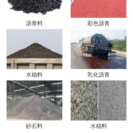
沥青料
彩色沥青
水稳料
乳化沥青
砂石料
水稳料