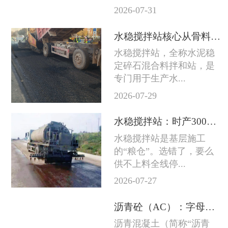
2026-07-31
水稳搅拌站核心从骨料到成品料的完整技术链条
水稳搅拌站，全称水泥稳
定碎石混合料拌和站，是
专门用于生产水...
2026-07-29
水稳搅拌站：时产300吨和800吨差的不只是产量
水稳搅拌站是基层施工
的“粮仓”。选错了，要么
供不上料全线停...
2026-07-27
沥青砼（AC）：字母后面的数字越大石头越粗
沥青混凝土（简称“沥青